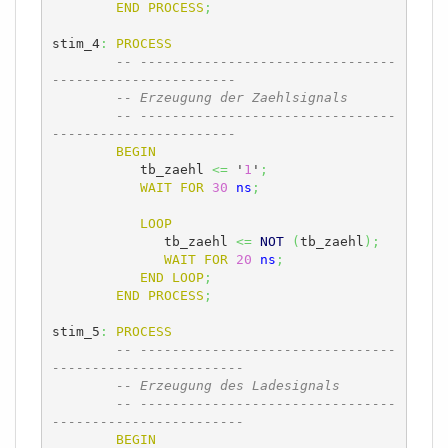
END
PROCESS
;
stim_4
:
PROCESS
-- --------------------------------
-----------------------
-- Erzeugung der Zaehlsignals
-- --------------------------------
-----------------------
BEGIN
	   tb_zaehl 
<=
 '
1
'
;
WAIT
FOR
30
ns
;
LOOP
	      tb_zaehl 
<=
NOT
(
tb_zaehl
)
;
WAIT
FOR
20
ns
;
END
LOOP
;
END
PROCESS
;
stim_5
:
PROCESS
-- --------------------------------
------------------------
-- Erzeugung des Ladesignals
-- --------------------------------
------------------------
BEGIN