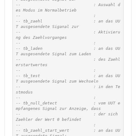
--				: Auswahl d
es Modus im Normalbetrieb
--				:
-- tb_zaehl			: an das UU
T ausgesendete Siganal zur 
--				: Aktivieru
ng des Zaehlvorganges
--				:
-- tb_laden			: an das UU
T ausgesendete Signal zum Laden
--				: des Zaehl
erstartwertes
--				:
-- tb_test			: an das UU
T ausgesendete Signal zum Wechseln
--				: in den Te
stmodus
-- 				:
-- tb_null_detect		: vom UUT e
mpfangenes Signal zur Anzeige, dass
--				: der sich 
Zaehler der Wert 0 befindet
--				:
-- tb_zaehl_start_wert		: an das UU
T ausgsendete Signal:  