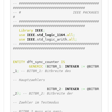
-- ########################################
####################################
-- #                          IEEE PACKAGES                                   
#
-- ########################################
####################################
Library
IEEE
;
use
IEEE
.
std_logic_1164
.
all
;
use
IEEE
.std_logic_arith.
all
;
-- ########################################
####################################
ENTITY
 dft_sync_counter 
IS
GENERIC
(
BITBR_1
:
INTEGER
:=
 @BITBR
_1
;
-- BITBR_1: Bitbreite des
-- Hauptzaehlers
		 BITBR_2
:
INTEGER
:=
 @BITBR
_2
)
;
-- BITBR_2: Bitbreite der
-- Zaehler im Testmodus
-- BITBR_2 muss ein ganz-