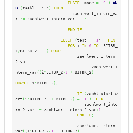
ELSIF
(
mode 
=
 '
0
'
)
AN
D
(
zaehl 
=
 '
1
'
)
THEN
		        zaehlwert_intern_va
r 
:=
 zaehlwert_intern_var 
-
1
;
END
IF
;
ELSIF
(
test 
=
 '
1
'
)
THEN
FOR
 i 
IN
0
TO
(
BITBR_
1
/
BITBR_2 
-
1
)
LOOP
			  zaehlwert_intern_
2_var 
:=
				zaehlwert_i
ntern_var
(
(
i
*
BITBR_2
-
1
+
 BITBR_2
)
DOWNTO
 i
*
BITBR_2
)
;
IF
(
zaehl_start_w
ert
(
i
*
BITBR_2
-
1
+
 BITBR_2
)
=
 '
1
'
)
THEN
			     zaehlwert_inte
rn_2_var 
:=
 zaehlwert_intern_2_var
+
1
;
END
IF
;
			  zaehlwert_intern_
var
(
(
i
*
BITBR_2
-
1
+
 BITBR_2
)