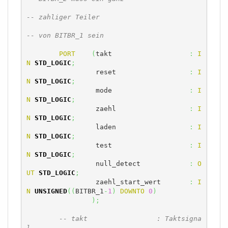
-- zahliger Teiler
-- von BITBR_1 sein
PORT
(
takt			
:
I
N
STD_LOGIC
;
	  	 reset			
:
I
N
STD_LOGIC
;
		 mode			
:
I
N
STD_LOGIC
;
		 zaehl			
:
I
N
STD_LOGIC
;
		 laden			
:
I
N
STD_LOGIC
;
		 test			
:
I
N
STD_LOGIC
;
		 null_detect		
:
O
UT
STD_LOGIC
;
		 zaehl_start_wert	
:
I
N
UNSIGNED
(
(
BITBR_1
-
1
)
DOWNTO
0
)
)
;
-- takt			: Taktsigna
l