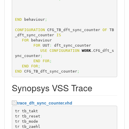
END
 behaviour
;
CONFIGURATION
 CFG_TB_dft_sync_counter 
OF
 TB
_dft_sync_counter 
IS
FOR
 behaviour

FOR
 UUT
:
 dft_sync_counter

USE
CONFIGURATION
WORK
.CFG_dft_s
ync_counter
;
END
FOR
;
END
FOR
;
END
 CFG_TB_dft_sync_counter
;
Synopsys VSS Trace
trace_dft_sync_counter.vhd
tr tb_takt

tr tb_reset

tr tb_mode

tr tb_zaehl
