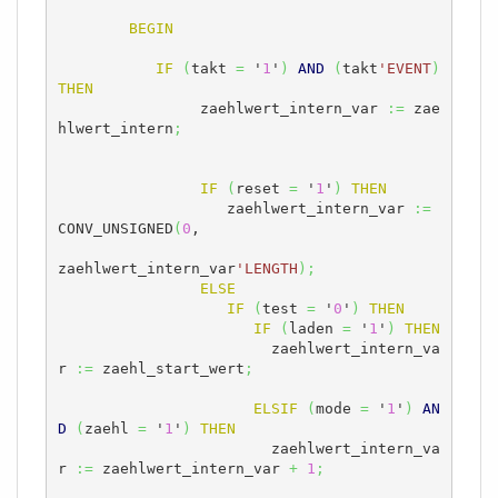
BEGIN
IF
(
takt 
=
 '
1
'
)
AND
(
takt
'EVENT
)
THEN
	        zaehlwert_intern_var 
:=
 zae
hlwert_intern
;
IF
(
reset 
=
 '
1
'
)
THEN
		   zaehlwert_intern_var 
:=
CONV_UNSIGNED
(
0
, 

zaehlwert_intern_var
'LENGTH
)
;
ELSE
IF
(
test 
=
 '
0
'
)
THEN
IF
(
laden 
=
 '
1
'
)
THEN
		        zaehlwert_intern_va
r 
:=
 zaehl_start_wert
;
ELSIF
(
mode 
=
 '
1
'
)
AN
D
(
zaehl 
=
 '
1
'
)
THEN
	     	        zaehlwert_intern_va
r 
:=
 zaehlwert_intern_var 
+
1
;