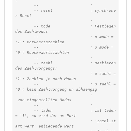
--			:
-- reset		: synchrone
r Reset
--			:
-- mode			: Festlegen 
des Zaehlmodus
--			: o mode = 
'1': Vorwaertszaehlen
--			: o mode = 
'0': Rueckwaertszaehlen
--			:
-- zaehl		: maskieren 
des Zaehlvorgangs:
--			: o zaehl = 
'1': Zaehlen je nach Modus
--			: o zaehl = 
'0': kein Zaehlvorgang un abhaengig
--			:		
 von eingestellten Modus
--			:
-- laden		: ist laden 
= '1', so wird der am Port 
--			: 'zaehl_st
art_wert' anliegende Wert