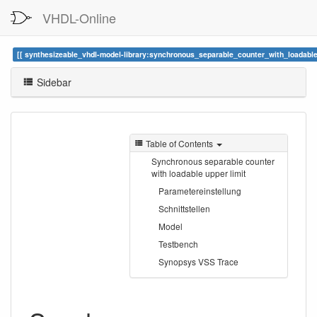
VHDL-Online
synthesizeable_vhdl-model-library:synchronous_separable_counter_with_loadable
Sidebar
Table of Contents
Synchronous separable counter
with loadable upper limit
Parametereinstellung
Schnittstellen
Model
Testbench
Synopsys VSS Trace