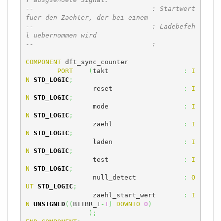
--				: Startwert 
fuer den Zaehler, der bei einem 
--				: Ladebefeh
l uebernommen wird
--				:
COMPONENT
 dft_sync_counter

PORT
(
takt			
:
I
N
STD_LOGIC
;
	  	 reset			
:
I
N
STD_LOGIC
;
		 mode			
:
I
N
STD_LOGIC
;
		 zaehl			
:
I
N
STD_LOGIC
;
		 laden			
:
I
N
STD_LOGIC
;
		 test			
:
I
N
STD_LOGIC
;
		 null_detect		
:
O
UT
STD_LOGIC
;
		 zaehl_start_wert	
:
I
N
UNSIGNED
(
(
BITBR_1
-
1
)
DOWNTO
0
)
)
;