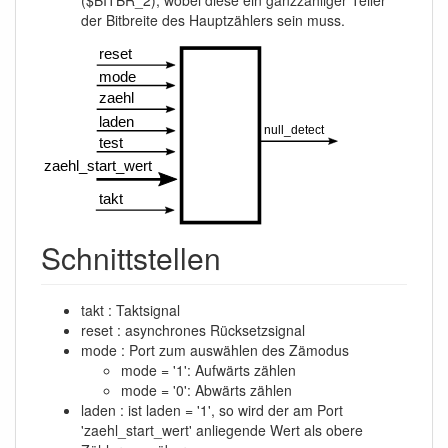
($BITBR_2), wobei diese ein ganzzahliger Teiler
der Bitbreite des Hauptzählers sein muss.
Schnittstellen
takt : Taktsignal
reset : asynchrones Rücksetzsignal
mode : Port zum auswählen des Zämodus
mode = '1': Aufwärts zählen
mode = '0': Abwärts zählen
laden : ist laden = '1', so wird der am Port
'zaehl_start_wert' anliegende Wert als obere