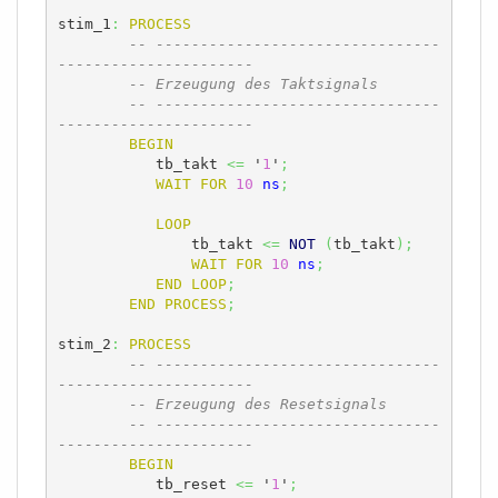
stim_1
:
PROCESS
-- --------------------------------
----------------------
-- Erzeugung des Taktsignals
-- --------------------------------
----------------------
BEGIN
	   tb_takt 
<=
 '
1
'
;
WAIT
FOR
10
ns
;
LOOP
	       tb_takt 
<=
NOT
(
tb_takt
)
;
WAIT
FOR
10
ns
;
END
LOOP
;
END
PROCESS
;
stim_2
:
PROCESS
-- --------------------------------
----------------------
-- Erzeugung des Resetsignals
-- --------------------------------
----------------------
BEGIN
	   tb_reset 
<=
 '
1
'
;