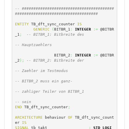
-- ########################################
####################################
ENTITY
 TB_dft_sync_counter 
IS
GENERIC
(
BITBR_1
:
INTEGER
:=
 @BITBR
_1
;
-- BITBR_1: Bitbreite des
-- Hauptzaehlers
		 BITBR_2
:
INTEGER
:=
 @BITBR
_2
)
;
-- BITBR_2: Bitbreite der
-- Zaehler im Testmodus
-- BITBR_2 muss ein ganz-
-- zahliger Teiler von BITBR_1
-- sein
END
 TB_dft_sync_counter
;
ARCHITECTURE
 behaviour 
OF
 TB_dft_sync_count
er 
IS
SIGNAL
 tb_takt			
:
STD_LOGI