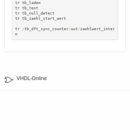
tr tb_laden

tr tb_test

tr tb_null_detect

tr tb_zaehl_start_wert

tr 
/
tb_dft_sync_counter
/
uut
/
zaehlwert_inter
n
VHDL-Online