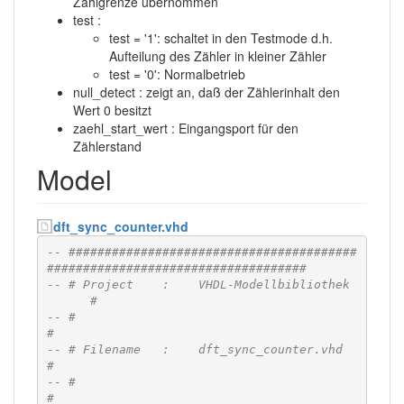
Zählgrenze übernommen
test :
test = '1': schaltet in den Testmode d.h.
Aufteilung des Zähler in kleiner Zähler
test = '0': Normalbetrieb
null_detect : zeigt an, daß der Zählerinhalt den
Wert 0 besitzt
zaehl_start_wert : Eingangsport für den
Zählerstand
Model
dft_sync_counter.vhd
-- ########################################
####################################
-- # Project    :    VHDL-Modellbibliothek				
      #
-- #                                                                          
#
-- # Filename   :    dft_sync_counter.vhd                                     
#
-- #                                                                          
#