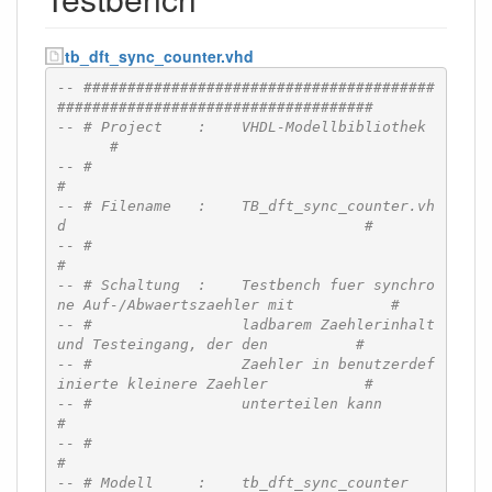
tb_dft_sync_counter.vhd
-- ########################################
####################################
-- # Project    :    VHDL-Modellbibliothek				
      #
-- #                                                                          
#
-- # Filename   :    TB_dft_sync_counter.vh
d                                  #
-- #                                                                          
#
-- # Schaltung  :    Testbench fuer synchro
ne Auf-/Abwaertszaehler mit 	      #
-- #		     ladbarem Zaehlerinhalt 
und Testeingang, der den          #
-- #                 Zaehler in benutzerdef
inierte kleinere Zaehler           #
-- #                 unterteilen kann     				      
#
-- #                                                                          
#
-- # Modell	:    tb_dft_sync_counter                                      