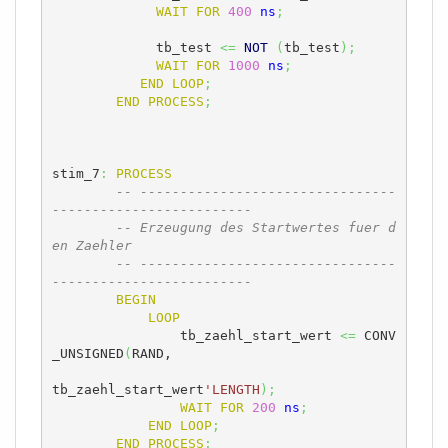
WAIT
FOR
400
ns
;
	     tb_test 
<=
NOT
(
tb_test
)
;
WAIT
FOR
1000
ns
;
END
LOOP
;
END
PROCESS
;
stim_7
:
PROCESS
-- --------------------------------
-------------------------
-- Erzeugung des Startwertes fuer d
en Zaehler
-- --------------------------------
-------------------------
BEGIN
LOOP
	  	tb_zaehl_start_wert 
<=
 CONV
_UNSIGNED
(
RAND, 

tb_zaehl_start_wert
'LENGTH
)
;
WAIT
FOR
200
ns
;
END
LOOP
;
END
PROCESS
;