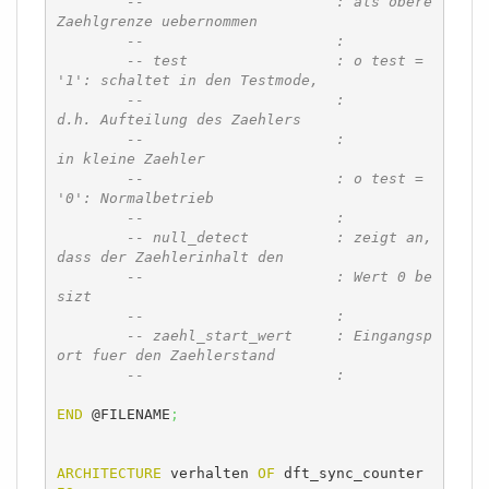
--			: als obere 
Zaehlgrenze uebernommen
--			: 
-- test			: o test = 
'1': schaltet in den Testmode,
--			:		
d.h. Aufteilung des Zaehlers
--			: 		
in kleine Zaehler
--			: o test = 
'0': Normalbetrieb
--			:
-- null_detect		: zeigt an, 
dass der Zaehlerinhalt den 
--			: Wert 0 be
sizt
--			:
-- zaehl_start_wert	: Eingangsp
ort fuer den Zaehlerstand
--			:
END
 @FILENAME
;
ARCHITECTURE
 verhalten 
OF
 dft_sync_counter 