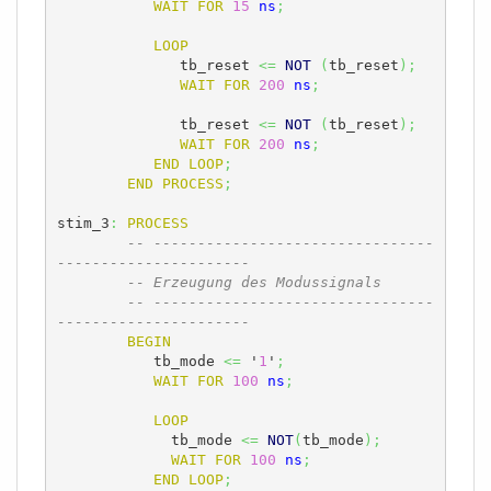
WAIT
FOR
15
ns
;
LOOP
	      tb_reset 
<=
NOT
(
tb_reset
)
;
WAIT
FOR
200
ns
;
	      tb_reset 
<=
NOT
(
tb_reset
)
;
WAIT
FOR
200
ns
;
END
LOOP
;
END
PROCESS
;
stim_3
:
PROCESS
-- --------------------------------
----------------------
-- Erzeugung des Modussignals
-- --------------------------------
----------------------
BEGIN
	   tb_mode 
<=
 '
1
'
;
WAIT
FOR
100
ns
;
LOOP
	     tb_mode 
<=
NOT
(
tb_mode
)
;
WAIT
FOR
100
ns
;
END
LOOP
;