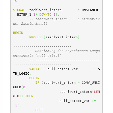
IS
SIGNAL
	zaehlwert_intern	
:
UNSIGNED
(
(
BITBR_1
-
1
)
DOWNTO
0
)
;
-- zaehlwert_intern	: eigentlic
her Zaehlerinhalt
BEGIN
PROCESS
(
zaehlwert_intern
)
-- --------------------------------
-----------------------------
-- Bestimmung des asynchronen Ausga
ngssignals 'null_detect'
-- --------------------------------
-----------------------------
VARIABLE
 null_detect_var	
:
S
TD_LOGIC
;
BEGIN
IF
(
zaehlwert_intern 
=
 CONV_UNSI
GNED
(
0
,

 		       zaehlwert_intern
'LEN
GTH
)
)
THEN
		       null_detect_var 
:=
'
1
'
;
ELSE