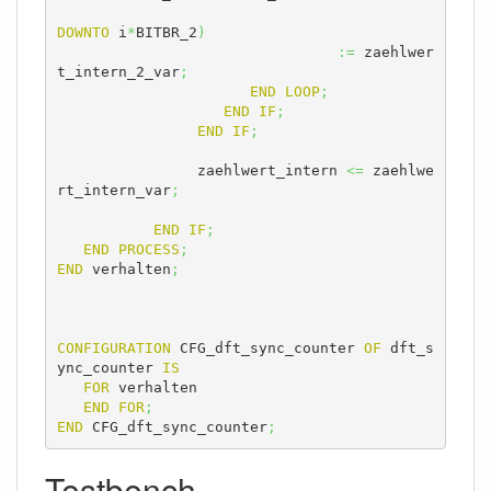
DOWNTO
 i
*
BITBR_2
)
:=
 zaehlwer
t_intern_2_var
;
END
LOOP
;
END
IF
;
END
IF
;
    	        zaehlwert_intern 
<=
 zaehlwe
rt_intern_var
;
END
IF
;
END
PROCESS
;
END
 verhalten
;
CONFIGURATION
 CFG_dft_sync_counter 
OF
 dft_s
ync_counter 
IS
FOR
 verhalten

END
FOR
;
END
 CFG_dft_sync_counter
;
Testbench