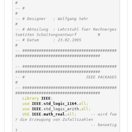
#
-- #                                                                          
#
-- # Designer   : Wolfgang Sehr                                               
#
-- # Abteilung  : Lehrstuhl fuer Rechnerges
tuetzten Schaltungsentwurf         #
-- # Datum      : 23.02.1995                                                  
#
-- ########################################
####################################
-- ########################################
####################################
-- #                          IEEE PACKAGES                                   
#
-- ########################################
####################################
Library
IEEE
;
use
IEEE
.
std_logic_1164
.
all
;
use
IEEE
.std_logic_arith.
all
;
USE
IEEE
.
math_real
.
all
;
-- wird fue
r die Erzeugung von Zufallszahlen
-- benoetig
t 