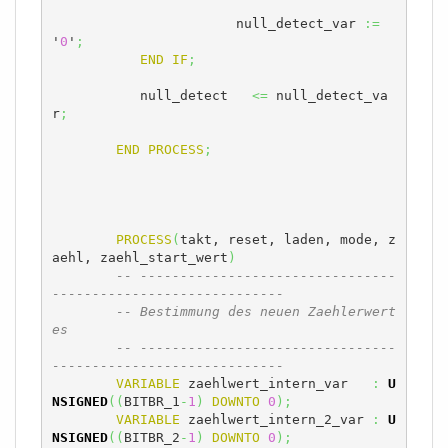
		       null_detect_var 
:=
'
0
'
;
END
IF
;
	   null_detect	 
<=
 null_detect_va
r
;
END
PROCESS
;
PROCESS
(
takt, reset, laden, mode, z
aehl, zaehl_start_wert
)
-- --------------------------------
-----------------------------
-- Bestimmung des neuen Zaehlerwert
es
-- --------------------------------
-----------------------------
VARIABLE
 zaehlwert_intern_var	
:
U
NSIGNED
(
(
BITBR_1
-
1
)
DOWNTO
0
)
;
VARIABLE
 zaehlwert_intern_2_var 
:
U
NSIGNED
(
(
BITBR_2
-
1
)
DOWNTO
0
)
;