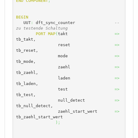
END
COMPONENT
;
BEGIN
   UUT
:
 dft_sync_counter 		
-- 
zu testende Schaltung
PORT
MAP
(
takt			
=>
tb_takt,			 

	  	 reset			
=>
tb_reset,

		 mode			
=>
tb_mode,

		 zaehl			
=>
tb_zaehl,

		 laden			
=>
tb_laden,

		 test			
=>
tb_test,

		 null_detect		
=>
tb_null_detect,

		 zaehl_start_wert	
=>
tb_zaehl_start_wert

)
;